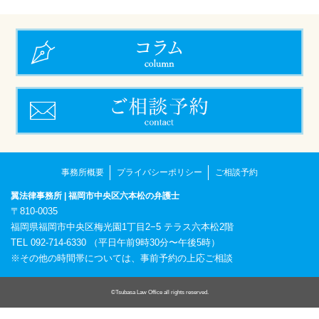
事務所概要
プライバシーポリシー
ご相談予約
翼法律事務所 | 福岡市中央区六本松の弁護士
〒810-0035
福岡県福岡市中央区梅光園1丁目2−5 テラス六本松2階
TEL 092-714-6330 （平日午前9時30分〜午後5時）
※その他の時間帯については、事前予約の上応ご相談
©Tsubasa Law Office all rights reserved.